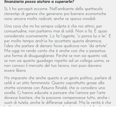
finanziaria possa aiutare a superarle?
Sì, li ho percepiti eccome. Nell’ambiente dello spettacolo
stereotipi di genere che generano poi barriere economiche
sono ancora molto radicati, anche se spesso invisibili.
Una cosa che mi ha sempre colpita è che noi attrici, per
consuetudine, non parliamo mai di soldi. Non si fa. È quasi
considerato sconveniente. Lo fa l’agente, “ci pensa lui o lei”. E
per molto tempo anch’io ho accettato questa dinamica,
l’idea che parlare di denaro fosse qualcosa non “da artiste”.
Ma oggi mi rendo conto che è anche così che si perpetua
una forma di disuguaglianza. Perché se non sai quanto vali,
se non sai quanto guadagni rispetto ad un collega uomo, se
non conosci il mercato del tuo lavoro, non puoi davvero
essere libera.
Ho imparato che anche questo è un gesto politico, parlare di
soldi è un atto femminista. Questo soprattutto grazie alla
stretta vicinanza con Azzurra Rinaldi, che io considero una
sorella. Ci hanno educate a pensare che l’amore per l’arte
dovesse bastare, che la passione compensasse tutto, anche i
vuoti di tutela, anche le differenze salariali. Ma la verità è che
la libertà economica è una parte fondamentale della dignità
professionale.