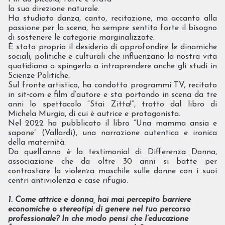
la sua direzione naturale.
Ha studiato danza, canto, recitazione, ma accanto alla
passione per la scena, ha sempre sentito forte il bisogno
di sostenere le categorie marginalizzate.
È stato proprio il desiderio di approfondire le dinamiche
sociali, politiche e culturali che influenzano la nostra vita
quotidiana a spingerla a intraprendere anche gli studi in
Scienze Politiche.
Sul fronte artistico, ha condotto programmi TV, recitato
in sit‑com e film d’autore e sta portando in scena da tre
anni lo spettacolo “Stai Zitta!”, tratto dal libro di
Michela Murgia, di cui è autrice e protagonista.
Nel 2022 ha pubblicato il libro “Una mamma ansia e
sapone” (Vallardi), una narrazione autentica e ironica
della maternità.
Da quell’anno è la testimonial di Differenza Donna,
associazione che da oltre 30 anni si batte per
contrastare la violenza maschile sulle donne con i suoi
centri antiviolenza e case rifugio.
1. Come attrice e donna, hai mai percepito barriere
economiche o stereotipi di genere nel tuo percorso
professionale? In che modo pensi che l’educazione