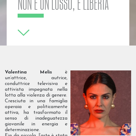
NON È UN LUSSO, È LIBERTÀ
Valentina Melis
è
un’attrice, autrice,
conduttrice televisiva e
attivista impegnata nella
lotta alla violenza di genere.
Cresciuta in una famiglia
operaia e politicamente
attiva, ha trasformato il
senso di inadeguatezza
giovanile in energia e
determinazione.
Fin da piccola, l’arte è stata