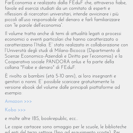
FarEconomia e realizzato dalla FEduF che, attraverso fiabe,
favole ed esercizi studiati da un comitato di esperti e
riflessioni di ricercatori universitari, intende avvicinare i più
piccoli all’uso responsabile del denaro e farli familiarizzare
con “le parole dell’economia”.
Il volume tratta anche di temi di attualità legati a processi
economici o eventi particolari che hanno caratterizzato o
caratterizzano l’Italia. E’ stato realizzato in collaborazione con
l’Università degli studi di Milano-Bicocca (Dipartimento di
Scienze Economico-Aziendali e Diritto per l’economia) e la
Cooperativa sociale PANDORA onlus e fa parte della
collana "Fiabe e denaro" di FEduF.
È rivolto ai bambini (età 5-10 anni), ai loro insegnanti e
genitori o nonni. E’ possibile scaricare gratuitamente la
versione ebook del volume dalle principali piattaforme ad
esempio:
Amazon >>>
Kobo >>>
e molte altre IBS, bookrepublic, ecc…
Le copie cartacee sono omaggio per le scuole, le biblioteche
ed enti del terzo settore (fino ad esaurimento scorte). Per