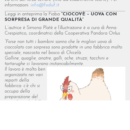
informazioni:
info@feduf.it
Leggi in anteprima la Fiaba
“CIOCOVÈ – UOVA CON
SORPRESA DI GRANDE QUALITÀ”
L’autrice è Simona Platè e l’illustrazione è a cura di Anna
Crespiatico, coordinatrici della Cooperativa Pandora Onlus
“Forse non tutti i bambini sanno che le migliori uova di
cioccolato con sorpresa sono prodotte in una fabbrica molto
speciale, nascosta nel bosco di Chicelà.
Galline, quaglie, anatre, galli, oche, struzzi, tacchini e
tartarughe ci lavorano instancabilmente.
Il lavoro è molto ben
organizzato nei vari
reparti della
fabbrica: c’è chi si
occupa della
preparazione del
cioccolato, chi della
stampa delle forme,
chi dell’inserimento
delle sorprese, chi
della chiusura e
decorazione delle