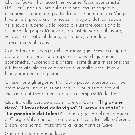
Charles Gave li ha raccolti nel volume “Gesù economista”
(IBL libri): non un libro sulla religione, ma un saggio di
economia che prende spunto da passi molto noti dei Vangeli.
Il volume si presta a un efficace impiego didattico, specie
nelle scuole superiori, allo scopo di illustrare cosa siano la
ricchezza, la proprietà privata, la giustizia sociale, il lavoro, il
valore, il contratto, il debito, la moneta, la rendita,
l’investimento, il rischio.
Con la forza e l’energia del suo messaggio, Gesù ha saputo
parlare in maniera molto rappresentativa di questioni
economiche, riuscendo a piantare i semi di una riflessione che
è tuttora attuale per comprendere la realtà produttiva e
finanziaria dei nostri giorni.
Gli esempi e gli argomenti di Gave possono essere usati per
promuovere una discussione che, pur nella semplicità del
linguaggio utilizzato, non tradisce la complessità dei temi.
Quattro delle parabole esaminate da Gave -
“Il giovane
ricco”
,
“I lavoratori della vigna”
,
“Il servo spietato”
e
“La parabola dei talenti"
- sono oggetto delle animazioni
di Giorgio Vallorani commentate da Nicola Iannello e Serena
Sileoni, che hanno interpretato gli argomenti di Gave.
Guarda i video e buona lezione!