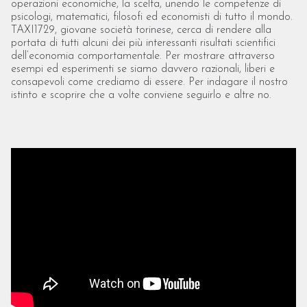
operazioni economiche, la scelta, unendo le competenze di
psicologi, matematici, filosofi ed economisti di tutto il mondo.
TAXI1729, giovane società torinese, cerca di rendere alla
portata di tutti alcuni dei più interessanti risultati scientifici
dell’economia comportamentale. Per mostrare attraverso
esempi ed esperimenti se siamo davvero razionali, liberi e
consapevoli come crediamo di essere. Per indagare il nostro
istinto e scoprire che a volte conviene seguirlo e altre no.