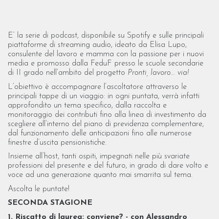
E’ la serie di podcast, disponibile su Spotify e sulle principali
piattaforme di streaming audio, ideato da Elisa Lupo,
consulente del lavoro e mamma con la passione per i nuovi
media e promosso dalla FeduF presso le scuole secondarie
di II grado nell’ambito del progetto
Pronti, lavoro... via!
L’obiettivo è accompagnare l’ascoltatore attraverso le
principali tappe di un viaggio: in ogni puntata, verrà infatti
approfondito un tema specifico, dalla raccolta e
monitoraggio dei contributi fino alla linea di investimento da
scegliere all’interno del piano di previdenza complementare,
dal funzionamento delle anticipazioni fino alle numerose
finestre d’uscita pensionistiche.
Insieme all’host, tanti ospiti, impegnati nelle più svariate
professioni del presente e del futuro, in grado di dare volto e
voce ad una generazione quanto mai smarrita sul tema.
Ascolta le puntate!
SECONDA STAGIONE
1. Riscatto di laurea: conviene? - con Alessandro