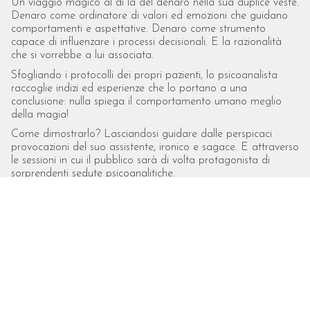
Un viaggio magico al di là del denaro nella sua duplice veste.
Denaro come ordinatore di valori ed emozioni che guidano
comportamenti e aspettative. Denaro come strumento
capace di influenzare i processi decisionali. E la razionalità
che si vorrebbe a lui associata.
Sfogliando i protocolli dei propri pazienti, lo psicoanalista
raccoglie indizi ed esperienze che lo portano a una
conclusione: nulla spiega il comportamento umano meglio
della magia!
Come dimostrarlo? Lasciandosi guidare dalle perspicaci
provocazioni del suo assistente, ironico e sagace. E attraverso
le sessioni in cui il pubblico sarà di volta protagonista di
sorprendenti sedute psicoanalitiche.
In un continuo coinvolgimento tra inganni e trabocchetti,
illusioni visive, percezioni manipolate, comunicazione
persuasiva e fallacie mnemoniche, questa conferenza-
spettacolo di Neuromagia svela tutta la nostra attrazione
atavica per il sublime oggetto chiamato “denaro”. E la nostra
ingenuità nel cadere nei suoi meccanismi …illusionistici!
di Massimo Bustreo
con Massimo Bustreo (
il professore psicoanalista
), Leonardo
Giuponi (
l’assistente
), Malkiel (
la parte più preziosa di noi
)