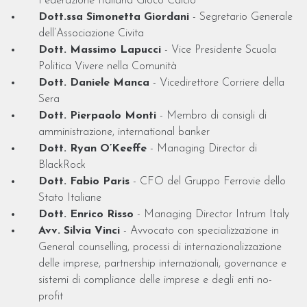
Federazione Italiana Gioco Calcio
Dott.ssa Simonetta Giordani
- Segretario Generale
dell’Associazione Civita
Dott. Massimo Lapucci
- Vice Presidente Scuola
Politica Vivere nella Comunità
Dott. Daniele Manca
- Vicedirettore Corriere della
Sera
Dott. Pierpaolo Monti
- Membro di consigli di
amministrazione, international banker
Dott. Ryan O’Keeffe
- Managing Director di
BlackRock
Dott. Fabio Paris
- CFO del Gruppo Ferrovie dello
Stato Italiane
Dott. Enrico Risso
- Managing Director Intrum Italy
Avv. Silvia Vinci
- Avvocato con specializzazione in
General counselling, processi di internazionalizzazione
delle imprese, partnership internazionali, governance e
sistemi di compliance delle imprese e degli enti no-
profit