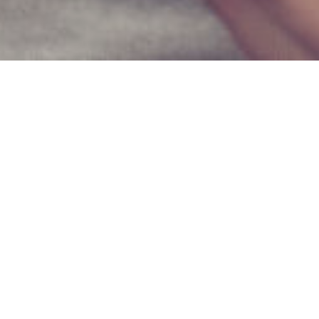
Film di ogni genere, comi
la loro influenza nella no