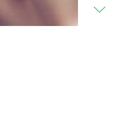
ci, drammatici, di azione, che trattano da diversi punti di vist
stra vita.