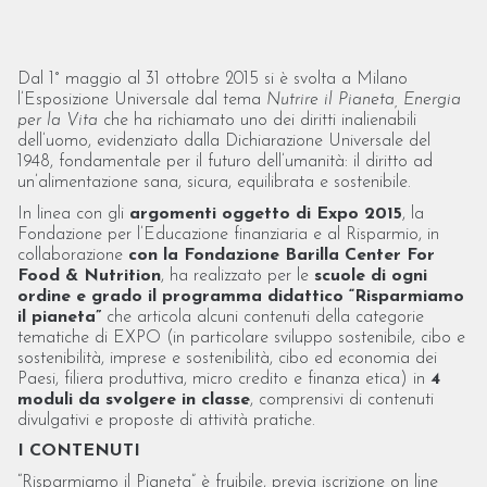
Dal 1° maggio al 31 ottobre 2015 si è svolta a Milano
l’Esposizione Universale dal tema
Nutrire il Pianeta, Energia
per la Vita
che ha richiamato uno dei diritti inalienabili
dell’uomo, evidenziato dalla Dichiarazione Universale del
1948, fondamentale per il futuro dell’umanità: il diritto ad
un’alimentazione sana, sicura, equilibrata e sostenibile.
In linea con gli
argomenti oggetto di Expo 2015
, la
Fondazione per l’Educazione finanziaria e al Risparmio, in
collaborazione
con la Fondazione Barilla Center For
Food & Nutrition
, ha realizzato per le
scuole di ogni
ordine e grado il programma didattico “Risparmiamo
il pianeta”
che articola alcuni contenuti della categorie
tematiche di EXPO (in particolare sviluppo sostenibile, cibo e
sostenibilità, imprese e sostenibilità, cibo ed economia dei
Paesi, filiera produttiva, micro credito e finanza etica) in
4
moduli da svolgere in classe
, comprensivi di contenuti
divulgativi e proposte di attività pratiche.
I CONTENUTI
“Risparmiamo il Pianeta” è fruibile, previa iscrizione on line