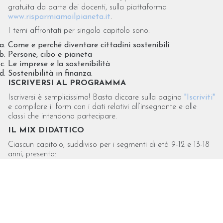
gratuita da parte dei docenti, sulla piattaforma
www.risparmiamoilpianeta.it
.
I temi affrontati per singolo capitolo sono:
Come e perché diventare cittadini sostenibili
Persone, cibo e pianeta
Le imprese e la sostenibilità
Sostenibilità in finanza.
ISCRIVERSI AL PROGRAMMA
Iscriversi è semplicissimo! Basta cliccare sulla pagina
"Iscriviti"
e compilare il form con i dati relativi all’insegnante e alle
classi che intendono partecipare.
IL MIX DIDATTICO
Ciascun capitolo, suddiviso per i segmenti di età 9-12 e 13-18
anni, presenta:
le slide introduttive:
un testo scaricabile per svolgere la lezione in classe,
comprensivo di esercizi ed attività pratiche;
approfondimenti video sulle tematiche di riferimento
del modulo;
un’area per la creazione di ricerche multimediali online: