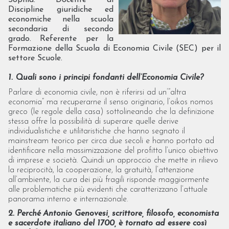
Sophia. Docente di
Discipline giuridiche ed
economiche nella scuola
secondaria di secondo
grado. Referente per la
Formazione della Scuola di Economia Civile (SEC) per il
settore Scuole.
1. Quali sono i principi fondanti dell’Economia Civile?
Parlare di economia civile, non è riferirsi ad un’“altra
economia” ma recuperarne il senso originario, l’oikos nomos
greco (le regole della casa) sottolineando che la definizione
stessa offre la possibilità di superare quelle derive
individualistiche e utilitaristiche che hanno segnato il
mainstream teorico per circa due secoli e hanno portato ad
identificare nella massimizzazione del profitto l’unico obiettivo
di imprese e società. Quindi un approccio che mette in rilievo
la reciprocità, la cooperazione, la gratuità, l’attenzione
all’ambiente, la cura dei più fragili risponde maggiormente
alle problematiche più evidenti che caratterizzano l’attuale
panorama interno e internazionale.
2. Perché Antonio Genovesi, scrittore, filosofo, economista
e sacerdote italiano del 1700, è tornato ad essere così