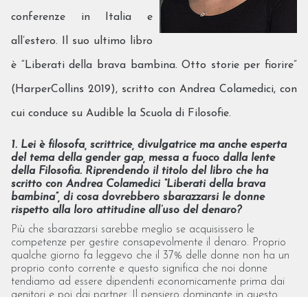
conferenze in Italia e
all’estero. Il suo ultimo libro
è “Liberati della brava bambina. Otto storie per fiorire”
(HarperCollins 2019), scritto con Andrea Colamedici, con
cui conduce su Audible la Scuola di Filosofie.
1. Lei è filosofa, scrittrice, divulgatrice ma anche esperta
del tema della gender gap, messa a fuoco dalla lente
della Filosofia. Riprendendo il titolo del libro che ha
scritto con Andrea Colamedici “Liberati della brava
bambina”, di cosa dovrebbero sbarazzarsi le donne
rispetto alla loro attitudine all’uso del denaro?
Più che sbarazzarsi sarebbe meglio se acquisissero le
competenze per gestire consapevolmente il denaro. Proprio
qualche giorno fa leggevo che il 37% delle donne non ha un
proprio conto corrente e questo significa che noi donne
tendiamo ad essere dipendenti economicamente prima dai
genitori e poi dai partner. Il pensiero dominante in questo