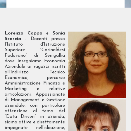
Lorenza Coppa
e
Sonia
Scarcia
- Docenti presso
l’Istituto d’Istruzione
Superiore “Corinaldesi
Padovano” di Senigallia
dove insegniamo Economia
Aziendale ai ragazzi iscritti
all’Indirizzo Tecnico
Economico, percorso
Amministrazione Finanza e
Marketing e relative
articolazioni. Appassionate
di Management e Gestione
aziendale, con particolare
attenzione al tema del
“Data Driven” in azienda,
siamo attive e direttamente
impegnate nell’ideazione,