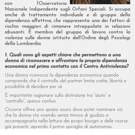
con l’Osservatorio
Nazionale Indipendente sugli Orfani Speciali. Si occupa
anche di trattamento individuale e di gruppo della
dipendenza affettiva, che rappresenta una dei fattori di
rischio maggiori di rimanere intrappolate in relazioni
abusanti. È membro del gruppo di lavoro contro la
violenza sulle donne istituito dall’Ordine degli Psicologi
della Lombardia.
1. Quali sono gli aspetti chiave che permettono a una
donna di riconoscere e affrontare la propria dipendenza
economica nel primo contatto con il Centro Antiviolenza?
Una donna riconosce la dipendenza economica quando
comprende che il controllo del partner limita scelte, libertà e
possibilità di decidere per sé.
È importante ragionare sulla distinzione tra “aiuto” e
“controllo”, spesso confusi.
Occorre offrire uno spazio sicuro dove poter nominare ciò
che la donna sta vivendo senza timore di giudizio e
accompagnarla nella lettura dei propri bisogni e delle risorse
già presenti, aprendo il primo spiraglio di autonomia.