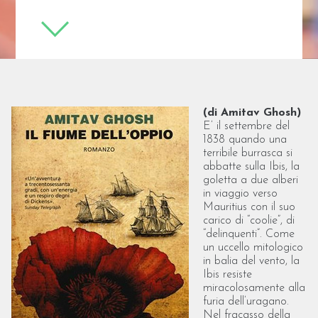
(di Amitav Ghosh)
E’ il settembre del
1838 quando una
terribile burrasca si
abbatte sulla Ibis, la
goletta a due alberi
in viaggio verso
Mauritius con il suo
carico di “coolie”, di
“delinquenti”. Come
un uccello mitologico
in balia del vento, la
Ibis resiste
miracolosamente alla
furia dell’uragano.
Nel fracasso della