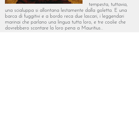
tempesta, tuttavia,
una scialuppa si allontana lestamente dalla goletta. E una
barca di fuggitivi e a bordo reca due lascari, i leggendari
marinai che parlano una lingua tutta loro, e tre coolie che
dovrebbero scontare la loro pena a Mauritius…
In particolare: nello scontro tra i commercianti inglesi, gli
intermediari indiani e il misto di corruzione e ragion di stato
cinese, viene rappresentato il capitalismo in tutte le sue
sfaccettature…
[fonte delle trama: Wikipedia]
Vuoi restare aggiornato sugli eventi
Feduf / EconomiaScuola?
Iscriviti alla nostra newsletter