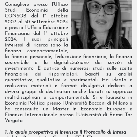
Consigliere presso l’Ufficio
Studi Economici della
CONSOB dal 1° ottobre
2007 al 30 settembre 2024
e presso l’Ufficio Educazione
Finanziaria dal 1° ottobre
2024. I suoi principali
interessi di ricerca sono la
finanza comportamentale,
la finanza personale, l’educazione finanziaria, la finanza
sostenibile e la digitalizzazione dei servizi di
investimento. È autrice di numerosi studi sulle scelte
finanziarie dei risparmiatori, basati su analisi
quantitative, qualitative e sperimentali. Ha ideato e
realizzato materiali e format divulgativi dedicati a
diversi gruppi di destinatari anche basati su approcci
multidisciplinari e comportamentali. Si è laureata in
Economia Politica presso l’Università Bocconi di Milano e
ha conseguito un Master in Economia Europea e
Finanza Internazionale presso l’Università di Roma Tor
Vergata.
1. In quale prospettiva si inserisce il Protocollo di intesa