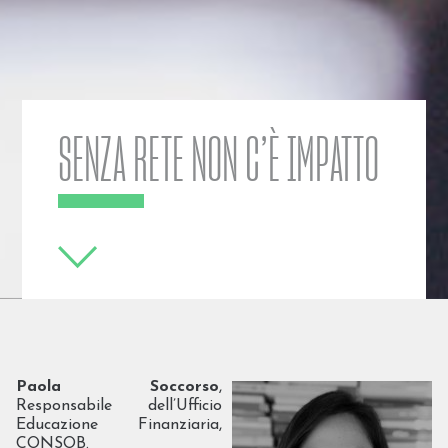
SENZA RETE NON C’È IMPATTO
Paola Soccorso
,
Responsabile dell’Ufficio
Educazione Finanziaria,
CONSOB.