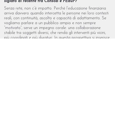
siglato di recente tra Consob e FEduF?
Senza rete, non c’è impatto. Perché l’educazione finanziaria
arriva davvero quando intercetta le persone nei loro contesti
reali, con continuità, ascolto e capacità di adattamento. Se
vogliamo parlare a un pubblico ampio e non sempre
“motivato”, serve un impegno corale: una collaborazione
stabile tra soggetti diversi, che renda gli interventi più vicini,
più coordinati e più duraturi. In questa prospettiva si inserisce
il Protocollo di intesa tra Consob e FEduF, pensato per
favorire un’azione congiunta volta ad accrescere la cultura
finanziaria della popolazione italiana, mettendo a sistema
competenze e canali — in coerenza con le priorità di ciascuna
parte — per ampliare i destinatari e aumentare l’efficacia.
Fare educazione finanziaria significa offrire strumenti utili per
compiere decisioni quotidiane: gestire un budget, valutare un
prestito, leggere un’informazione finanziaria, riconoscere un
rischio. I contenuti “chiave” sono noti e ben codificati nei
Quadri di riferimento per le competenze finanziarie
dell’OCSE/INFE: un
framework
completo, riconosciuto a
livello internazionale, che definisce conoscenze, competenze,
atteggiamenti e comportamenti necessari per raggiungere il
benessere finanziario. La sfida è trasferire questi contenuti a
tutti i cittadini e portarli nei luoghi in cui servono davvero, con