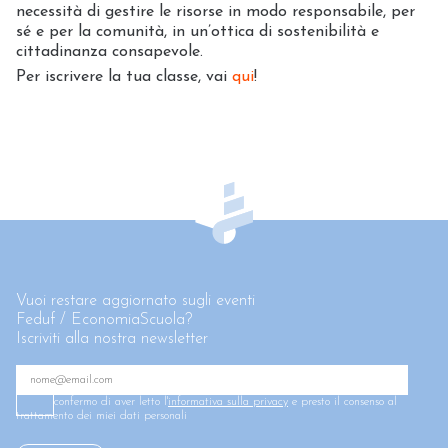
necessità di gestire le risorse in modo responsabile, per
sé e per la comunità, in un’ottica di sostenibilità e
cittadinanza consapevole.
Per iscrivere la tua classe, vai
qui
!
Vuoi restare aggiornato sugli eventi
Feduf / EconomiaScuola?
Iscriviti alla nostra newsletter
confermo di aver letto l'
informativa sulla privacy
e presto il consenso al
trattamento dei miei dati personali