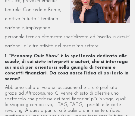
artistica, prevalentemente
teatrale. Con sede a Roma,
è attiva in tutto il territorio
nazionale, impiegando
personale tecnico altamente specializzato ed inserito in circuiti
nazionali di altre attività del medesimo settore.
1. “Economy Quiz Show” è lo spettacolo dedicato alle
scuole, di cui siete interpreti e autori, che si interroga
sui modi per orientarsi nella giungla di termini e
concetti finanziari. Da cosa nasce l’idea di portarlo in
scena?
Abbiamo colto al volo un’occasione che ci si è profilata
grazie ad
Altroconsumo
. Ci venne chiesto di allestire uno
spettacolo che parlasse dei temi finanziari più in voga, quali:
lo shopping compulsivo, il TAG, TAEG, i prestiti e le carte
revolving. A questo punto, ci è balenata in mente un’idea:
mettiamo su uno show televisivo - molto frequente in tutte le
reti - in cui, in maniera semplice, divertente e mai banale,
cerchiamo di trasmettere dei rudimenti di quello che è il
mondo, complesso e affascinante, della Finanza. Come