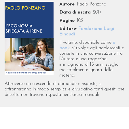
Autore
: Paolo Ponzano
Data di uscita
: 2017
Pagine
: 102
Editore
:
Fondazione Luigi
Einaudi
Il volume, disponibile come
e-
book
, si rivolge agli adolescenti e
consiste in una conversazione tra
l’Autore e una ragazzina
immaginaria di 15 anni, sveglia
ma totalmente ignara della
materia.
Attraverso un crescendo di domande e risposte, si
affronteranno in modo semplice e divulgativo tanti quesiti che
di solito non trovano risposta nei classici manuali.