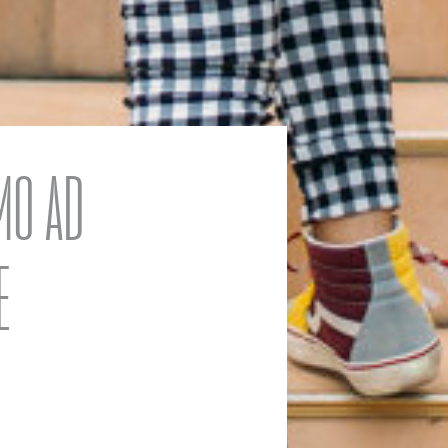
MO AD
E