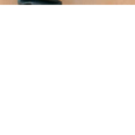
Cinzia Garino
- Docent
d’Istruzione Superiore “
Servizi Commerciali e Di
il corso serale rivolto agl
Nel 2016 il primo app
conseguito il titolo d
presso l’Associazione It
Particolarmente sensib
organizzo la didattica 
progetti di Impresa Si
promuovere la creazione 
economico scelto dai nost
Ritengo prioritario fa
dinamicità di mercato i
Attualmente sono membr