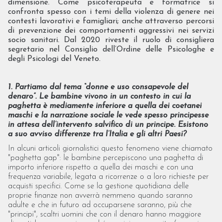
dimensione. Come psicoterapeuta e formatrice si
confronta spesso con i temi della violenza di genere nei
contesti lavorativi e famigliari; anche attraverso percorsi
di prevenzione dei comportamenti aggressivi nei servizi
socio sanitari. Dal 2020 riveste il ruolo di consigliera
segretario nel Consiglio dell’Ordine delle Psicologhe e
degli Psicologi del Veneto.
1. Partiamo dal tema “donne e uso consapevole del
denaro”. Le bambine vivono in un contesto in cui la
paghetta è mediamente inferiore a quella dei coetanei
maschi e la narrazione sociale le vede spesso principesse
in attesa dell’intervento salvifico di un principe. Esistono
a suo avviso differenze tra l’Italia e gli altri Paesi?
In alcuni articoli giornalistici questo fenomeno viene chiamato
"paghetta gap": le bambine percepiscono una paghetta di
importo inferiore rispetto a quella dei maschi e con una
frequenza variabile, legata a ricorrenze o a loro richieste per
acquisti specifici. Come se la gestione quotidiana delle
proprie finanze non avverrà nemmeno quando saranno
adulte e che in futuro ad occuparsene saranno, più che
"principi", scaltri uomini che con il denaro hanno maggiore