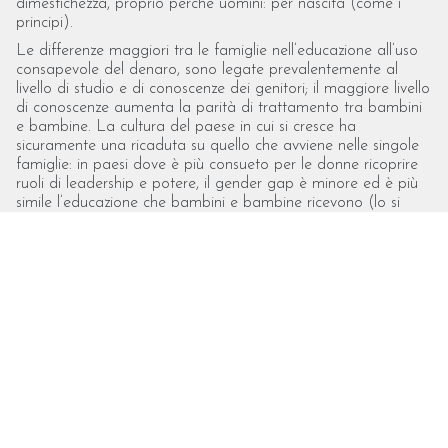
dimestichezza, proprio perché uomini: per nascita (come i
principi).
Le differenze maggiori tra le famiglie nell’educazione all’uso
consapevole del denaro, sono legate prevalentemente al
livello di studio e di conoscenze dei genitori; il maggiore livello
di conoscenze aumenta la parità di trattamento tra bambini
e bambine. La cultura del paese in cui si cresce ha
sicuramente una ricaduta su quello che avviene nelle singole
famiglie: in paesi dove è più consueto per le donne ricoprire
ruoli di leadership e potere, il gender gap è minore ed è più
simile l’educazione che bambini e bambine ricevono (lo si
vede nella scelta dei giochi che vengono loro proposti, delle
attività a cui vengono indirizzati, al richieste che vengono
fatte loro in famiglia, ...).
Nel 2022 il World Economic Forum ha pubblicato il Global
Gender Gap Report che fotografa il divario di genere in 146
Paesi attraverso il Global Gender Gap Index, un indice che
misura il gender gap in diversi campi, e l’Italia si è posizionate
al 63esimo posto globale, subito dopo Uganda e Zambia.
Se aggiungiamo il fatto che l’Italia è tra gli ultimi posti come
numero di laureati tra i paesi della comunità europea, credo
si possa dire che esista ancora un’ampia differenza
nell’educazione delle nuove generazioni tra l’Italia ed altri