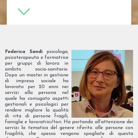
Federica Sandi
psicologa,
psicoterapeuta e formatrice
per gruppi di lavoro in
ambito socio-sanitario.
Dopo un master in gestione
di impresa sociale ha
lavorato per 20 anni nei
servizi alla persona nel
quale ha coniugato aspetti
gestionali e psicologici per
rendere migliore la qualità
di vita di persone fragili,
famiglie e lavoratrici/tori. Ha portando all’attenzione dei
servizi la tematica del genere riferito alle persone con
fragilità, che spesso vengono spogliate di questa